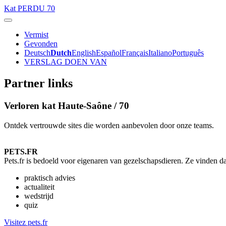
Kat
PERDU 70
Vermist
Gevonden
Deutsch
Dutch
English
Español
Français
Italiano
Português
VERSLAG DOEN VAN
Partner links
Verloren kat Haute-Saône / 70
Ontdek vertrouwde sites die worden aanbevolen door onze teams.
PETS.FR
Pets.fr is bedoeld voor eigenaren van gezelschapsdieren. Ze vinden da
praktisch advies
actualiteit
wedstrijd
quiz
Visitez pets.fr